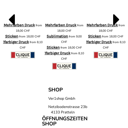
Mehrfarben Druck
Mehrfarben Druck
Mehrfarben Druck
from
from
from
m
18,00
CHF
18,00
CHF
18,00
CHF
Sticken
Sublimation
Sticken
from
18,00
CHF
from
9,00
from
18,00
CHF
1farbiger Druck
CHF
1farbiger Druck
from
8,10
from
8,10
Sticken
CHF
from
18,00
CHF
CHF
1farbiger Druck
from
8,10
CHF
SHOP
Ver1shop Gmbh
Netzibodenstrasse 23b
4133 Pratteln
ÖFFNUNGSZEITEN
SHOP