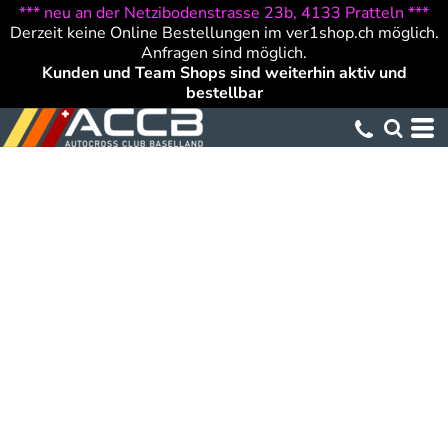
*** neu an der Netzibodenstrasse 23b, 4133 Pratteln ***
Derzeit keine Online Bestellungen im ver1shop.ch möglich.
Anfragen sind möglich.
Kunden und Team Shops sind weiterhin aktiv und
bestellbar