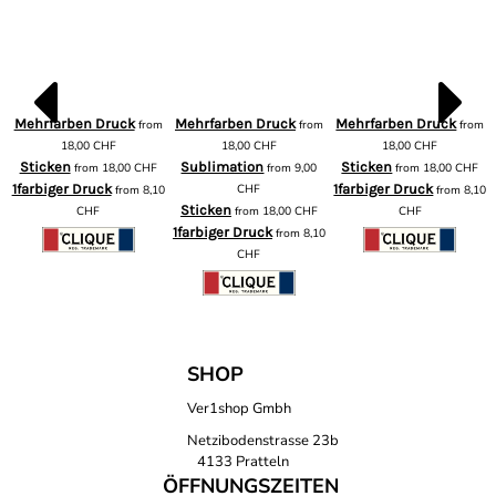
Mehrfarben Druck
Mehrfarben Druck
Mehrfarben Druck
from
from
from
m
18,00
CHF
18,00
CHF
18,00
CHF
Sticken
Sublimation
Sticken
from
18,00
CHF
from
9,00
from
18,00
CHF
1farbiger Druck
CHF
1farbiger Druck
from
8,10
from
8,10
Sticken
CHF
from
18,00
CHF
CHF
1farbiger Druck
from
8,10
CHF
SHOP
Ver1shop Gmbh
Netzibodenstrasse 23b
4133 Pratteln
ÖFFNUNGSZEITEN