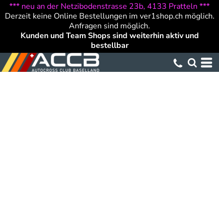
*** neu an der Netzibodenstrasse 23b, 4133 Pratteln ***
Derzeit keine Online Bestellungen im ver1shop.ch möglich.
Anfragen sind möglich.
Kunden und Team Shops sind weiterhin aktiv und
bestellbar