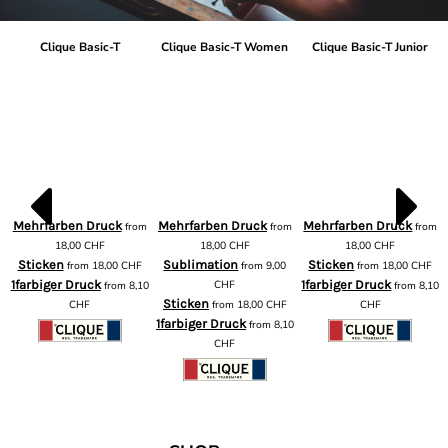
Clique Basic-T
Clique Basic-T Women
Clique Basic-T Junior
Mehrfarben Druck
Mehrfarben Druck
Mehrfarben Druck
from
from
from
m
18,00
CHF
18,00
CHF
18,00
CHF
Sticken
Sublimation
Sticken
from
18,00
CHF
from
9,00
from
18,00
CHF
1farbiger Druck
CHF
1farbiger Druck
from
8,10
from
8,10
Sticken
CHF
from
18,00
CHF
CHF
1farbiger Druck
from
8,10
CHF