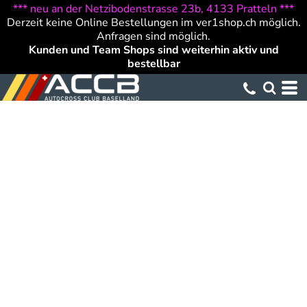
*** neu an der Netzibodenstrasse 23b, 4133 Pratteln ***
Derzeit keine Online Bestellungen im ver1shop.ch möglich.
Anfragen sind möglich.
Kunden und Team Shops sind weiterhin aktiv und
bestellbar