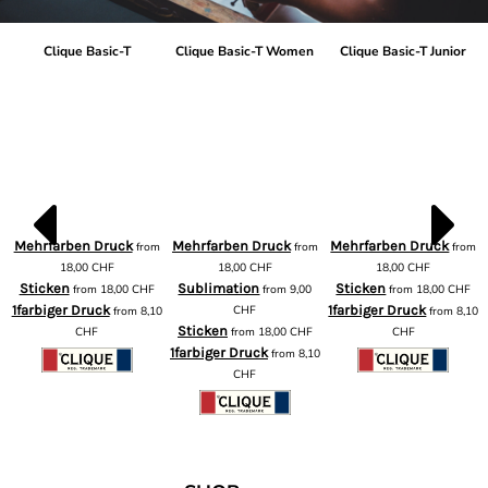
Clique Basic-T
Clique Basic-T Women
Clique Basic-T Junior
Mehrfarben Druck
Mehrfarben Druck
Mehrfarben Druck
from
from
from
m
18,00
CHF
18,00
CHF
18,00
CHF
Sticken
Sublimation
Sticken
from
18,00
CHF
from
9,00
from
18,00
CHF
1farbiger Druck
CHF
1farbiger Druck
from
8,10
from
8,10
Sticken
CHF
from
18,00
CHF
CHF
1farbiger Druck
from
8,10
CHF