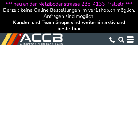
*** neu an der Netzibodenstrasse 23b, 4133 Pratteln ***
Derzeit keine Online Bestellungen im ver1shop.ch möglich.
Anfragen sind möglich.
Kunden und Team Shops sind weiterhin aktiv und
bestellbar