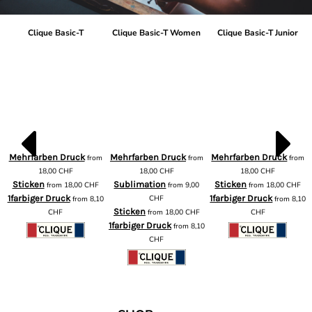
Clique Basic-T
Clique Basic-T Women
Clique Basic-T Junior
Mehrfarben Druck
Mehrfarben Druck
Mehrfarben Druck
from
from
from
m
18,00
CHF
18,00
CHF
18,00
CHF
Sticken
Sublimation
Sticken
from
18,00
CHF
from
9,00
from
18,00
CHF
1farbiger Druck
CHF
1farbiger Druck
from
8,10
from
8,10
Sticken
CHF
from
18,00
CHF
CHF
1farbiger Druck
from
8,10
CHF