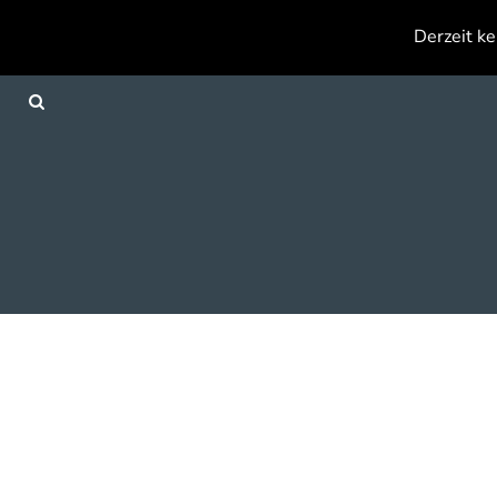
{CC} - {CN}
Derzeit ke
Anmelden
Registrieren
Warenkorb: 0 Artikel
Currency: