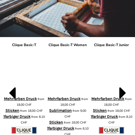
Clique Basic-T
Clique Basic-T Women
Clique Basic-T Junior
Mehrfarben Druck
Mehrfarben Druck
Mehrfarben Druck
from
from
from
m
18,00
CHF
18,00
CHF
18,00
CHF
Sticken
Sublimation
Sticken
from
18,00
CHF
from
9,00
from
18,00
CHF
1farbiger Druck
CHF
1farbiger Druck
from
8,10
from
8,10
Sticken
CHF
from
18,00
CHF
CHF
1farbiger Druck
from
8,10
CHF