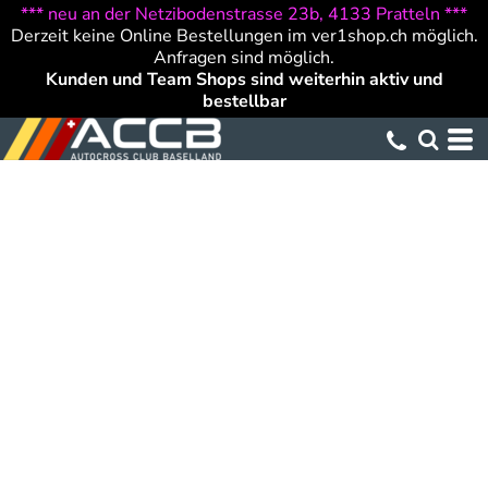
*** neu an der Netzibodenstrasse 23b, 4133 Pratteln ***
Derzeit keine Online Bestellungen im ver1shop.ch möglich.
Anfragen sind möglich.
Kunden und Team Shops sind weiterhin aktiv und
bestellbar