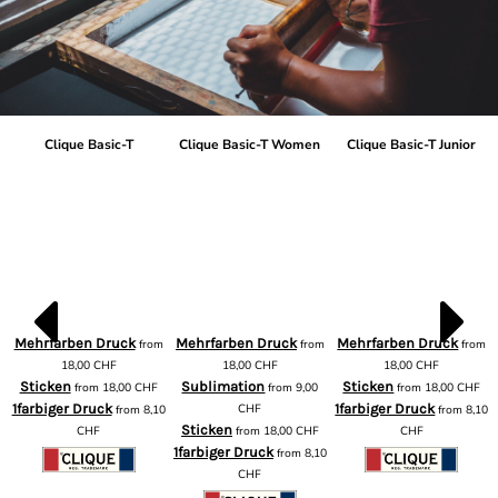
Clique Basic-T
Clique Basic-T Women
Clique Basic-T Junior
Mehrfarben Druck
Mehrfarben Druck
Mehrfarben Druck
from
from
from
m
18,00
CHF
18,00
CHF
18,00
CHF
Sticken
Sublimation
Sticken
from
18,00
CHF
from
9,00
from
18,00
CHF
1farbiger Druck
CHF
1farbiger Druck
from
8,10
from
8,10
Sticken
CHF
from
18,00
CHF
CHF
1farbiger Druck
from
8,10
CHF