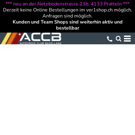
*** neu an der Netzibodenstrasse 23b, 4133 Pratteln ***
Derzeit keine Online Bestellungen im ver1shop.ch möglich.
Anfragen sind möglich.
Kunden und Team Shops sind weiterhin aktiv und
bestellbar