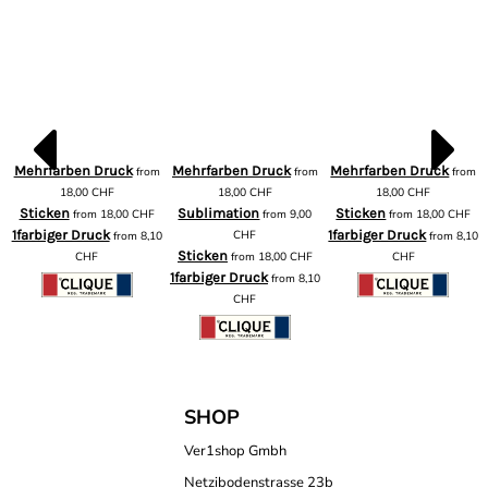
Mehrfarben Druck
Mehrfarben Druck
Mehrfarben Druck
from
from
from
m
18,00
CHF
18,00
CHF
18,00
CHF
Sticken
Sublimation
Sticken
from
18,00
CHF
from
9,00
from
18,00
CHF
1farbiger Druck
CHF
1farbiger Druck
from
8,10
from
8,10
Sticken
CHF
from
18,00
CHF
CHF
1farbiger Druck
from
8,10
CHF
SHOP
Ver1shop Gmbh
Netzibodenstrasse 23b