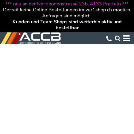
*** neu an der Netzibodenstrasse 23b, 4133 Pratteln ***
Derzeit keine Online Bestellungen im ver1shop.ch möglich.
Anfragen sind möglich.
Kunden und Team Shops sind weiterhin aktiv und
bestellbar