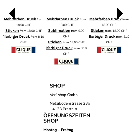
Mehrfarben Druck
Mehrfarben Druck
Mehrfarben Druck
from
from
from
m
18,00
CHF
18,00
CHF
18,00
CHF
Sticken
Sublimation
Sticken
from
18,00
CHF
from
9,00
from
18,00
CHF
1farbiger Druck
CHF
1farbiger Druck
from
8,10
from
8,10
Sticken
CHF
from
18,00
CHF
CHF
1farbiger Druck
from
8,10
CHF
SHOP
Ver1shop Gmbh
Netzibodenstrasse 23b
4133 Pratteln
ÖFFNUNGSZEITEN
SHOP
Montag - Freitag