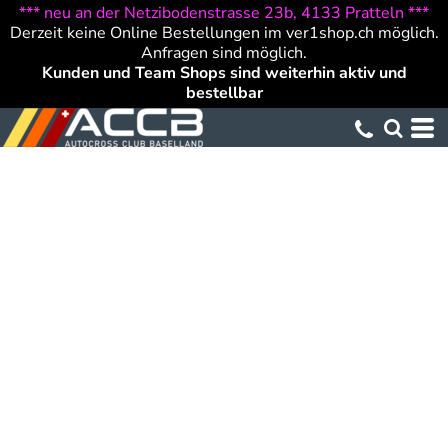
*** neu an der Netzibodenstrasse 23b, 4133 Pratteln ***
Derzeit keine Online Bestellungen im ver1shop.ch möglich.
Anfragen sind möglich.
Kunden und Team Shops sind weiterhin aktiv und
bestellbar