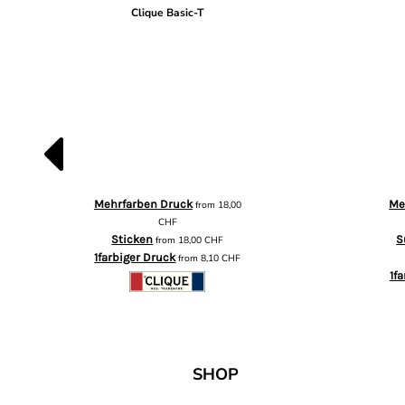
Clique Basic-T
Mehrfarben Druck
Me
from
18,00
CHF
Sticken
S
from
18,00
CHF
1farbiger Druck
from
8,10
CHF
1f
SHOP