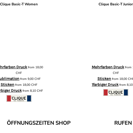
Clique Basic-T Women
Clique Basic-T Junio
hrfarben Druck
Mehrfarben Druck
from
18,00
from
CHF
CHF
ublimation
Sticken
from
9,00
CHF
from
18,00
CH
Sticken
1farbiger Druck
from
18,00
CHF
from
8,1
arbiger Druck
from
8,10
CHF
ÖFFNUNGSZEITEN SHOP
RUFEN 