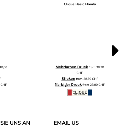
r
Clique Basic Hoody
Mehrfarben Druck
18,00
from
38,70
CHF
Sticken
F
from
38,70
CHF
1farbiger Druck
0
CHF
from
28,80
CHF
SIE UNS AN
EMAIL US