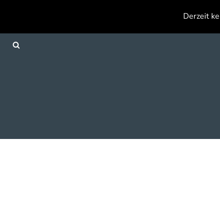
{CC} - {CN}
Derzeit ke
Anmelden
Registrieren
Warenkorb: 0 Artikel
Currency: