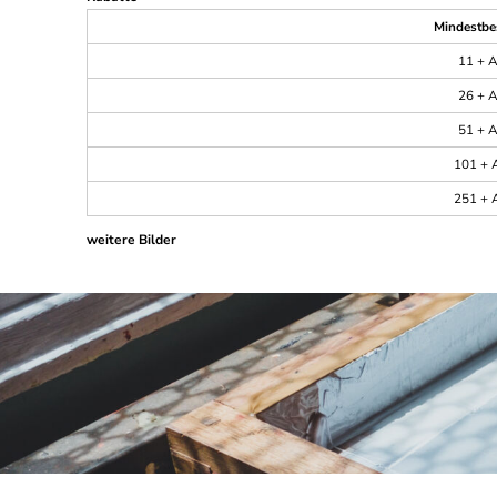
Mindestbe
11 + A
26 + A
51 + A
101 + A
251 + A
weitere Bilder