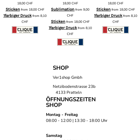
m
18,00
CHF
18,00
CHF
18,00
CHF
Sticken
Sublimation
Sticken
from
18,00
CHF
from
9,00
from
18,00
CHF
1farbiger Druck
CHF
1farbiger Druck
from
8,10
from
8,10
Sticken
CHF
from
18,00
CHF
CHF
1farbiger Druck
from
8,10
CHF
SHOP
Ver1shop Gmbh
Netzibodenstrasse 23b
4133 Pratteln
ÖFFNUNGSZEITEN
SHOP
Montag - Freitag
08:00 - 12:00 | 13:30 - 18:00 Uhr
Samstag