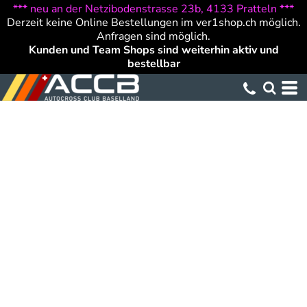
*** neu an der Netzibodenstrasse 23b, 4133 Pratteln ***
Derzeit keine Online Bestellungen im ver1shop.ch möglich.
Anfragen sind möglich.
Kunden und Team Shops sind weiterhin aktiv und
bestellbar