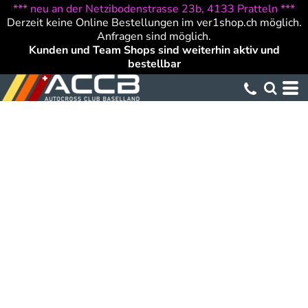
*** neu an der Netzibodenstrasse 23b, 4133 Pratteln ***
Derzeit keine Online Bestellungen im ver1shop.ch möglich.
Anfragen sind möglich.
Kunden und Team Shops sind weiterhin aktiv und
bestellbar