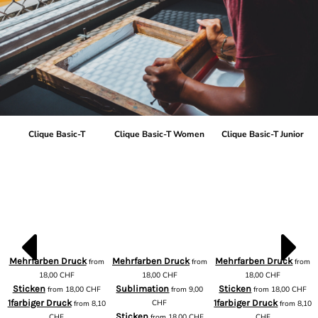
Clique Basic-T
Clique Basic-T Women
Clique Basic-T Junior
Mehrfarben Druck
Mehrfarben Druck
Mehrfarben Druck
from
from
from
m
18,00
CHF
18,00
CHF
18,00
CHF
Sticken
Sublimation
Sticken
from
18,00
CHF
from
9,00
from
18,00
CHF
1farbiger Druck
CHF
1farbiger Druck
from
8,10
from
8,10
Sticken
CHF
from
18,00
CHF
CHF