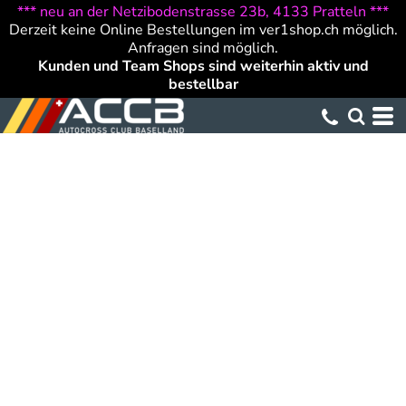
*** neu an der Netzibodenstrasse 23b, 4133 Pratteln ***
Derzeit keine Online Bestellungen im ver1shop.ch möglich.
Anfragen sind möglich.
Kunden und Team Shops sind weiterhin aktiv und
bestellbar