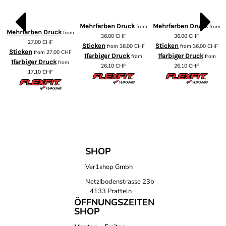
Mehrfarben Druck
Mehrfarben Druck
from
from
Mehrfarben Druck
m
from
36,00
CHF
36,00
CHF
27,00
CHF
Sticken
Sticken
from
36,00
CHF
from
36,00
CHF
Sticken
from
27,00
CHF
1farbiger Druck
1farbiger Druck
from
from
1farbiger Druck
from
26,10
CHF
26,10
CHF
17,10
CHF
SHOP
Ver1shop Gmbh
Netzibodenstrasse 23b
4133 Pratteln
ÖFFNUNGSZEITEN
SHOP