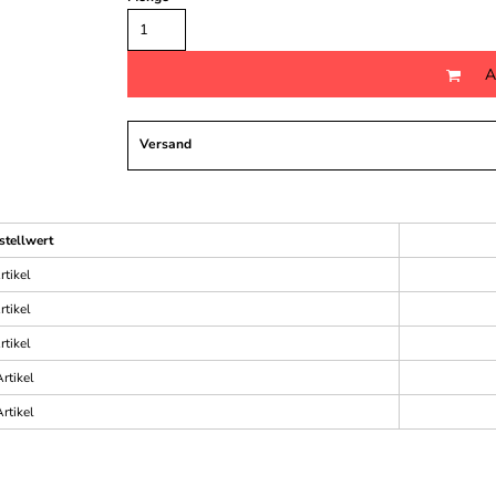
A
Versand
stellwert
rtikel
rtikel
rtikel
rtikel
rtikel