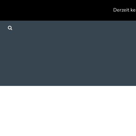
{CC} - {CN}
Derzeit ke
Anmelden
Registrieren
Warenkorb: 0 Artikel
Currency: