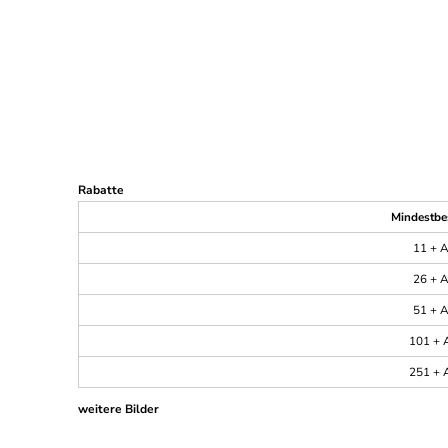
Rabatte
Mindestbe
11 + A
26 + A
51 + A
101 + A
251 + A
weitere Bilder