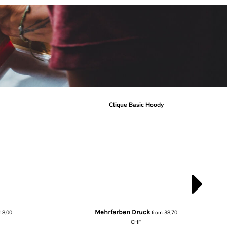
r
Clique Basic Hoody
Mehrfarben Druck
18,00
from
38,70
CHF