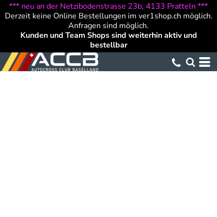
*** neu an der Netzibodenstrasse 23b, 4133 Pratteln ***
Derzeit keine Online Bestellungen im ver1shop.ch möglich.
Anfragen sind möglich.
Kunden und Team Shops sind weiterhin aktiv und
bestellbar