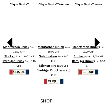
Clique Basic-T
Clique Basic-T Women
Clique Basic-T Junior
Mehrfarben Druck
Mehrfarben Druck
Mehrfarben Druck
from
from
from
m
18,00
CHF
18,00
CHF
18,00
CHF
Sticken
Sublimation
Sticken
from
18,00
CHF
from
9,00
from
18,00
CHF
1farbiger Druck
CHF
1farbiger Druck
from
8,10
from
8,10
Sticken
CHF
from
18,00
CHF
CHF
1farbiger Druck
from
8,10
CHF
SHOP