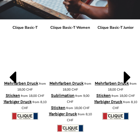
Clique Basic-T
Clique Basic-T Women
Clique Basic-T Junior
Mehrfarben Druck
Mehrfarben Druck
Mehrfarben Druck
from
from
from
m
18,00
CHF
18,00
CHF
18,00
CHF
Sticken
Sublimation
Sticken
from
18,00
CHF
from
9,00
from
18,00
CHF
1farbiger Druck
CHF
1farbiger Druck
from
8,10
from
8,10
Sticken
CHF
from
18,00
CHF
CHF
1farbiger Druck
from
8,10
CHF