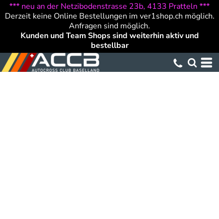
*** neu an der Netzibodenstrasse 23b, 4133 Pratteln ***
Derzeit keine Online Bestellungen im ver1shop.ch möglich.
Anfragen sind möglich.
Kunden und Team Shops sind weiterhin aktiv und
bestellbar