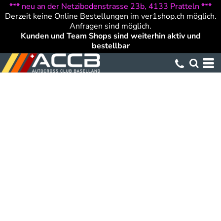
*** neu an der Netzibodenstrasse 23b, 4133 Pratteln ***
Derzeit keine Online Bestellungen im ver1shop.ch möglich.
Anfragen sind möglich.
Kunden und Team Shops sind weiterhin aktiv und
bestellbar