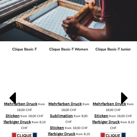
Clique Basic-T
Clique Basic-T Women
Clique Basic-T Junior
Mehrfarben Druck
Mehrfarben Druck
Mehrfarben Druck
from
from
from
m
18,00
CHF
18,00
CHF
18,00
CHF
Sticken
Sublimation
Sticken
from
18,00
CHF
from
9,00
from
18,00
CHF
1farbiger Druck
CHF
1farbiger Druck
from
8,10
from
8,10
Sticken
CHF
from
18,00
CHF
CHF
1farbiger Druck
from
8,10