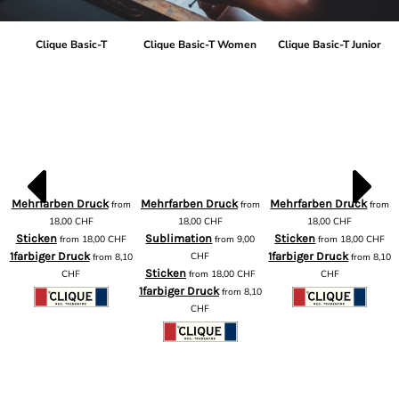
Clique Basic-T
Clique Basic-T Women
Clique Basic-T Junior
Mehrfarben Druck
Mehrfarben Druck
Mehrfarben Druck
from
from
from
m
18,00
CHF
18,00
CHF
18,00
CHF
Sticken
Sublimation
Sticken
from
18,00
CHF
from
9,00
from
18,00
CHF
1farbiger Druck
CHF
1farbiger Druck
from
8,10
from
8,10
Sticken
CHF
from
18,00
CHF
CHF
1farbiger Druck
from
8,10
CHF