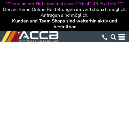
*** neu an der Netzibodenstrasse 23b, 4133 Pratteln ***
Derzeit keine Online Bestellungen im ver1shop.ch möglich.
Anfragen sind möglich.
Kunden und Team Shops sind weiterhin aktiv und
bestellbar