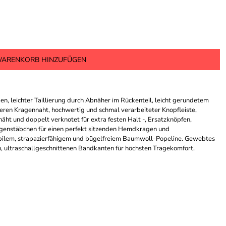
ARENKORB HINZUFÜGEN
, leichter Taillierung durch Abnäher im Rückenteil, leicht gerundetem
eren Kragennaht, hochwertig und schmal verarbeiteter Knopfleiste,
ht und doppelt verknotet für extra festen Halt -, Ersatzknöpfen,
genstäbchen für einen perfekt sitzenden Hemdkragen und
abilem, strapazierfähigem und bügelfreiem Baumwoll-Popeline. Gewebtes
 ultraschallgeschnittenen Bandkanten für höchsten Tragekomfort.