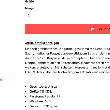
Größe
Menge
ZUM W
Artikeldetails anzeigen
Modisch geschnittenes, langärmeliges Hemd mit Kent-Kragen
Saum, modischer Paspel aus dunkelblauem Satin an der inn
doppelter Schulterpasse, 4-Loch-Knöpfen - über Kreuz vernä
Doppelkappnaht an den Seitennähten, eingearbeiteten Kra
weitenverstellbaren Manschetten. Hergestellt aus formst
HAKRO Necklabel aus hochwertigem Kettsatin mit weichen,
Geschlecht:
Unisex
Größe:
XS -3XL
Passform:
Regular Fit
Waschen:
40 °C
Gewicht:
120 g / m²