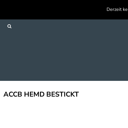
{CC} - {CN}
Derzeit ke
Anmelden
Registrieren
Warenkorb: 0 Artikel
Currency:
ACCB HEMD BESTICKT